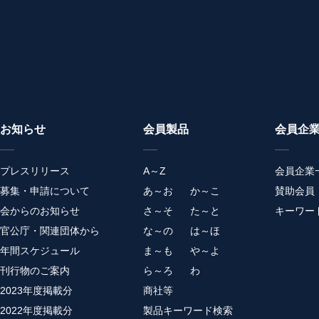
お知らせ
会員製品
会員企
プレスリリース
A～Z
会員企業
募集・申請について
あ～お
か～こ
賛助会員
会からのお知らせ
さ～そ
た～と
キーワー
官公庁・関連団体から
な～の
は～ほ
年間スケジュール
ま～も
や～よ
刊行物のご案内
ら～ろ
わ
2023年度掲載分
商社等
2022年度掲載分
製品キーワード検索