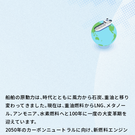
地球環境保全
への貢
02
献
船舶の原動力は
、
時代とともに風力から石炭
、
重油と移り
変わってきました
。
現在は
、
重油燃料からLNG
、
メタノー
ル
、
アンモニア
、
水素燃料へと100年に一度の大変革期を
迎えています。
2050年のカーボンニュートラルに向け
、
新燃料エンジン