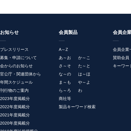
お知らせ
会員製品
会員企
プレスリリース
A～Z
会員企業
募集・申請について
あ～お
か～こ
賛助会員
会からのお知らせ
さ～そ
た～と
キーワー
官公庁・関連団体から
な～の
は～ほ
年間スケジュール
ま～も
や～よ
刊行物のご案内
ら～ろ
わ
2023年度掲載分
商社等
2022年度掲載分
製品キーワード検索
2021年度掲載分
2020年度掲載分