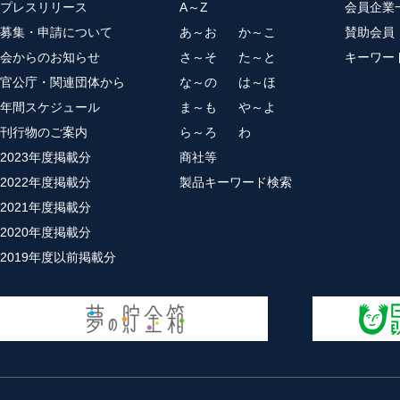
プレスリリース
A～Z
会員企業
募集・申請について
あ～お
か～こ
賛助会員
会からのお知らせ
さ～そ
た～と
キーワー
官公庁・関連団体から
な～の
は～ほ
年間スケジュール
ま～も
や～よ
刊行物のご案内
ら～ろ
わ
2023年度掲載分
商社等
2022年度掲載分
製品キーワード検索
2021年度掲載分
2020年度掲載分
2019年度以前掲載分