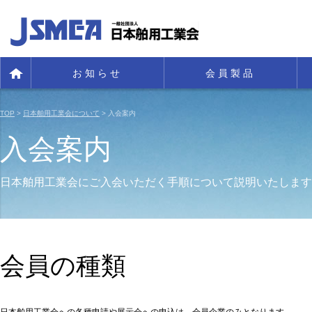
お知らせ
会員製品
TOP
>
日本舶用工業会について
> 入会案内
入会案内
日本舶用工業会にご入会いただく手順について説明いたします
会員の種類