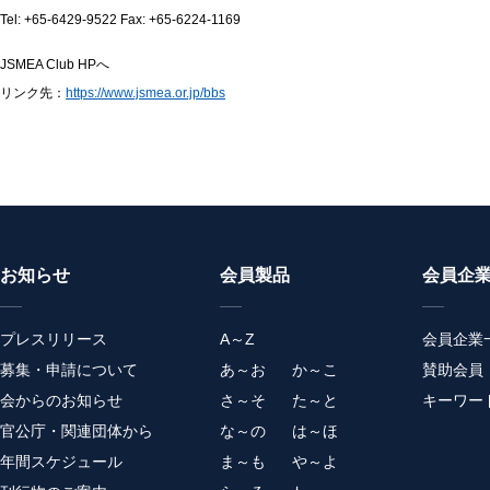
Tel: +65-6429-9522 Fax: +65-6224-1169
JSMEA Club HPへ
リンク先：
https://www.jsmea.or.jp/bbs
お知らせ
会員製品
会員企
プレスリリース
A～Z
会員企業
募集・申請について
あ～お
か～こ
賛助会員
会からのお知らせ
さ～そ
た～と
キーワー
官公庁・関連団体から
な～の
は～ほ
年間スケジュール
ま～も
や～よ