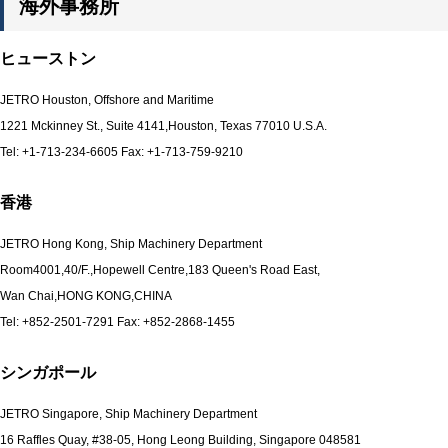
海外事務所
ヒューストン
JETRO Houston, Offshore and Maritime
1221 Mckinney St., Suite 4141,Houston, Texas 77010 U.S.A.
Tel: +1-713-234-6605 Fax: +1-713-759-9210
香港
JETRO Hong Kong, Ship Machinery Department
Room4001,40/F.,Hopewell Centre,183 Queen's Road East,
Wan Chai,HONG KONG,CHINA
Tel: +852-2501-7291 Fax: +852-2868-1455
シンガポール
JETRO Singapore, Ship Machinery Department
16 Raffles Quay, #38-05, Hong Leong Building, Singapore 048581