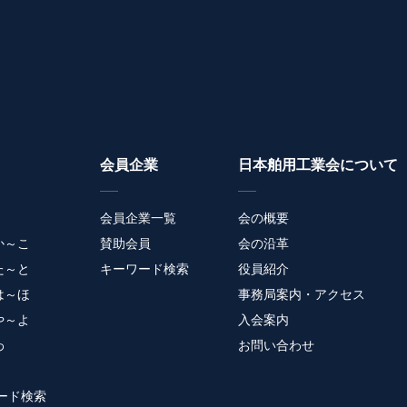
会員企業
日本舶用工業会について
会員企業一覧
会の概要
か～こ
賛助会員
会の沿革
た～と
キーワード検索
役員紹介
は～ほ
事務局案内・アクセス
や～よ
入会案内
わ
お問い合わせ
ード検索