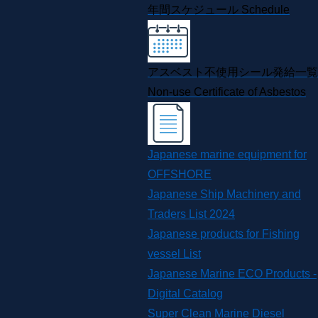
年間スケジュール
Schedule
アスベスト不使用シール発給一覧
Non-use Certificate of Asbestos
Japanese marine equipment for
OFFSHORE
Japanese Ship Machinery and
Traders List 2024
Japanese products for Fishing
vessel List
Japanese Marine ECO Products -
Digital Catalog
Super Clean Marine Diesel