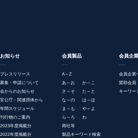
お知らせ
会員製品
会員企
プレスリリース
A～Z
会員企業
募集・申請について
あ～お
か～こ
賛助会員
会からのお知らせ
さ～そ
た～と
キーワー
官公庁・関連団体から
な～の
は～ほ
年間スケジュール
ま～も
や～よ
刊行物のご案内
ら～ろ
わ
2023年度掲載分
商社等
2022年度掲載分
製品キーワード検索