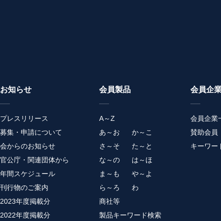
お知らせ
会員製品
会員企
プレスリリース
A～Z
会員企業
募集・申請について
あ～お
か～こ
賛助会員
会からのお知らせ
さ～そ
た～と
キーワー
官公庁・関連団体から
な～の
は～ほ
年間スケジュール
ま～も
や～よ
刊行物のご案内
ら～ろ
わ
2023年度掲載分
商社等
2022年度掲載分
製品キーワード検索