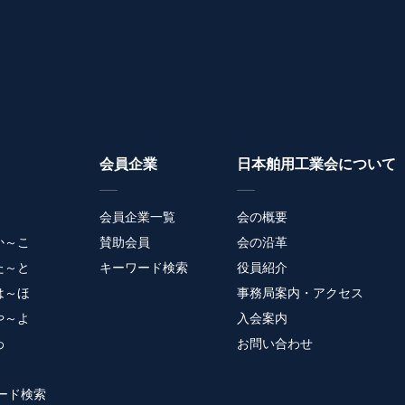
会員企業
日本舶用工業会について
会員企業一覧
会の概要
か～こ
賛助会員
会の沿革
た～と
キーワード検索
役員紹介
は～ほ
事務局案内・アクセス
や～よ
入会案内
わ
お問い合わせ
ード検索