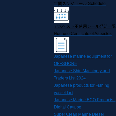
年間スケジュール
Schedule
アスベスト不使用シール発給一覧
Non-use Certificate of Asbestos
Japanese marine equipment for
OFFSHORE
Japanese Ship Machinery and
Traders List 2024
Japanese products for Fishing
vessel List
Japanese Marine ECO Products -
Digital Catalog
Super Clean Marine Diesel