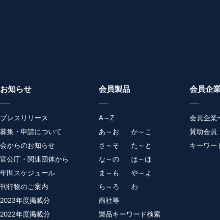
お知らせ
会員製品
会員企
プレスリリース
A～Z
会員企業
募集・申請について
あ～お
か～こ
賛助会員
会からのお知らせ
さ～そ
た～と
キーワー
官公庁・関連団体から
な～の
は～ほ
年間スケジュール
ま～も
や～よ
刊行物のご案内
ら～ろ
わ
2023年度掲載分
商社等
2022年度掲載分
製品キーワード検索