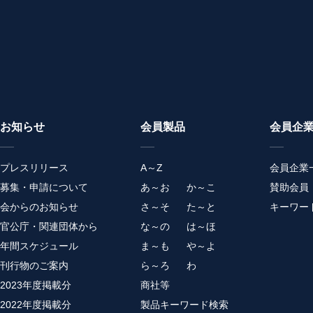
お知らせ
会員製品
会員企
プレスリリース
A～Z
会員企業
募集・申請について
あ～お
か～こ
賛助会員
会からのお知らせ
さ～そ
た～と
キーワー
官公庁・関連団体から
な～の
は～ほ
年間スケジュール
ま～も
や～よ
刊行物のご案内
ら～ろ
わ
2023年度掲載分
商社等
2022年度掲載分
製品キーワード検索