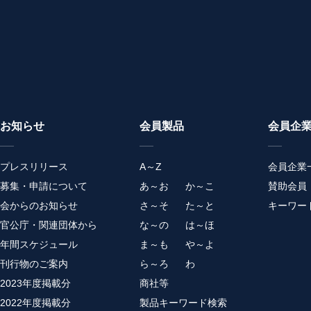
お知らせ
会員製品
会員企
プレスリリース
A～Z
会員企業
募集・申請について
あ～お
か～こ
賛助会員
会からのお知らせ
さ～そ
た～と
キーワー
官公庁・関連団体から
な～の
は～ほ
年間スケジュール
ま～も
や～よ
刊行物のご案内
ら～ろ
わ
2023年度掲載分
商社等
2022年度掲載分
製品キーワード検索