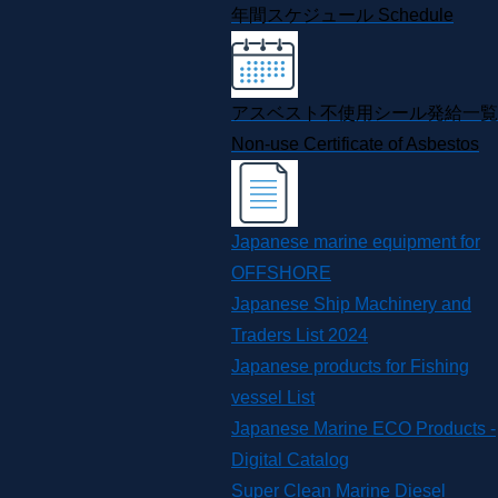
年間スケジュール
Schedule
アスベスト不使用シール発給一覧
Non-use Certificate of Asbestos
Japanese marine equipment for
OFFSHORE
Japanese Ship Machinery and
Traders List 2024
Japanese products for Fishing
vessel List
Japanese Marine ECO Products -
Digital Catalog
Super Clean Marine Diesel