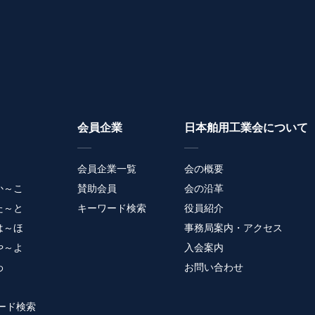
会員企業
日本舶用工業会について
会員企業一覧
会の概要
か～こ
賛助会員
会の沿革
た～と
キーワード検索
役員紹介
は～ほ
事務局案内・アクセス
や～よ
入会案内
わ
お問い合わせ
ード検索