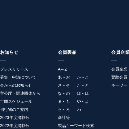
お知らせ
会員製品
会員企
プレスリリース
A～Z
会員企業
募集・申請について
あ～お
か～こ
賛助会員
会からのお知らせ
さ～そ
た～と
キーワー
官公庁・関連団体から
な～の
は～ほ
年間スケジュール
ま～も
や～よ
刊行物のご案内
ら～ろ
わ
2023年度掲載分
商社等
2022年度掲載分
製品キーワード検索