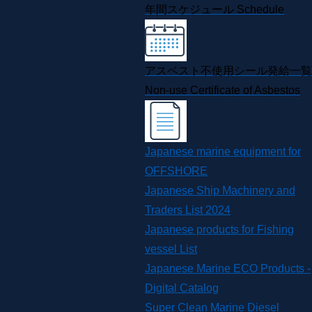
年間スケジュール
Schedule
アスベスト不使用シール発給一覧
Non-use Certificate of Asbestos
Japanese marine equipment for
OFFSHORE
Japanese Ship Machinery and
Traders List 2024
Japanese products for Fishing
vessel List
Japanese Marine ECO Products -
Digital Catalog
Super Clean Marine Diesel