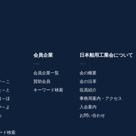
会員企業
日本舶用工業会について
会員企業一覧
会の概要
か～こ
賛助会員
会の沿革
た～と
キーワード検索
役員紹介
は～ほ
事務局案内・アクセス
や～よ
入会案内
わ
お問い合わせ
ード検索