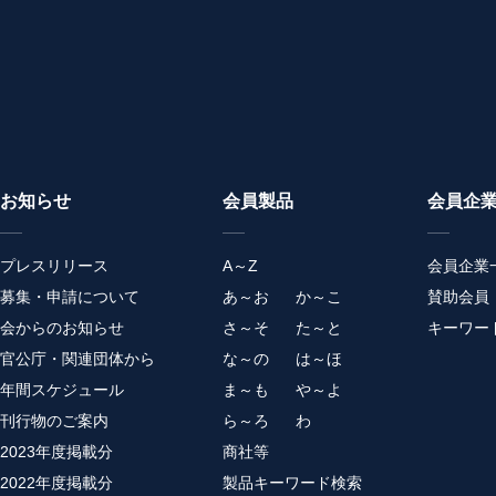
お知らせ
会員製品
会員企
プレスリリース
A～Z
会員企業
募集・申請について
あ～お
か～こ
賛助会員
会からのお知らせ
さ～そ
た～と
キーワー
官公庁・関連団体から
な～の
は～ほ
年間スケジュール
ま～も
や～よ
刊行物のご案内
ら～ろ
わ
2023年度掲載分
商社等
2022年度掲載分
製品キーワード検索