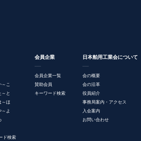
会員企業
日本舶用工業会について
会員企業一覧
会の概要
か～こ
賛助会員
会の沿革
た～と
キーワード検索
役員紹介
は～ほ
事務局案内・アクセス
や～よ
入会案内
わ
お問い合わせ
ード検索