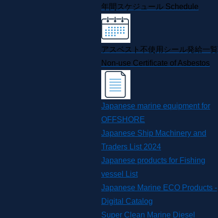
年間スケジュール
Schedule
アスベスト不使用シール発給一覧
Non-use Certificate of Asbestos
Japanese marine equipment for
OFFSHORE
Japanese Ship Machinery and
Traders List 2024
Japanese products for Fishing
vessel List
Japanese Marine ECO Products -
Digital Catalog
Super Clean Marine Diesel