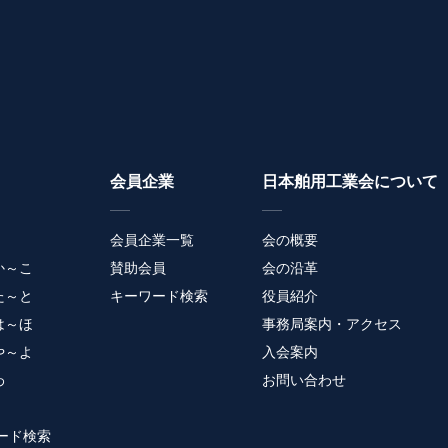
会員企業
日本舶用工業会について
会員企業一覧
会の概要
か～こ
賛助会員
会の沿革
た～と
キーワード検索
役員紹介
は～ほ
事務局案内・アクセス
や～よ
入会案内
わ
お問い合わせ
ード検索