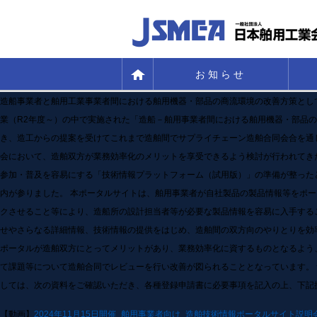
お知らせ
造船事業者と舶用工業事業者間における舶用機器・部品の商流環境の改善方策とし
業（R2年度～）の中で実施された「造船－舶用事業者間における舶用機器・部品
き、造工からの提案を受けてこれまで造舶間でサプライチェーン造舶合同会合を通
会において、造舶双方が業務効率化のメリットを享受できるよう検討が行われてき
参加・普及を容易にする「技術情報プラットフォーム（試用版）」の準備が整った
内が参りました。 本ポータルサイトは、舶用事業者が自社製品の製品情報等をポー
クさせること等により、造船所の設計担当者等が必要な製品情報を容易に入手する
せやさらなる詳細情報、技術情報の提供をはじめ、造舶間の双方向のやりとりを効
ポータルが造舶双方にとってメリットがあり、業務効率化に資するものとなるよう
て課題等について造舶合同でレビューを行い改善が図られることとなっています。
しては、次の資料をご確認いただき、各種登録申請書に必要事項を記入の上、下記
【動画】
2024年11月15日開催_舶用事業者向け_造舶技術情報ポータルサイト説明