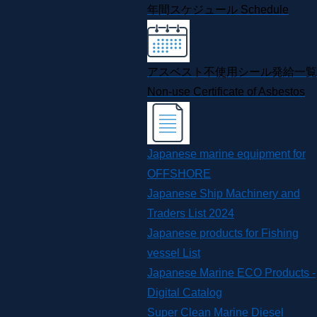
年間スケジュール
Schedule
アスベスト不使用シール発給一覧
Non-use Certificate of Asbestos
Japanese marine equipment for
OFFSHORE
Japanese Ship Machinery and
Traders List 2024
Japanese products for Fishing
vessel List
Japanese Marine ECO Products -
Digital Catalog
Super Clean Marine Diesel