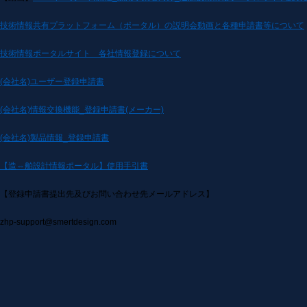
技術情報共有プラットフォーム（ポータル）の説明会動画と各種申請書等について
技術情報ポータルサイト 各社情報登録について
(会社名)ユーザー登録申請書
(会社名)情報交換機能_登録申請書(メーカー)
(会社名)製品情報_登録申請書
【造⇔舶設計情報ポータル】使用手引書
【登録申請書提出先及びお問い合わせ先メールアドレス】
zhp-support@smertdesign.com