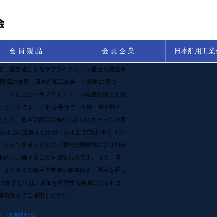
会員製品
会員企業
日本舶用工業
て、国交省によるサプライチェーン最適化調査事
の商流の改善（日本造船工業会）」調査に基づ
じ、また当会のサプライチェーン最適化検討委員
たところです。 これを受けて、今般、造舶間の
として、日本造船工業会から参加にあたっての案
タル上に登録またはポータル上で自社HPとリン
ことができるとともに、情報交換機能により問合
率的に実施することを図るものです。 また、本
、より多くの舶用事業者に参加頂き、運用を通じ
 つきましては、参加を希望する会員におかれま
提出先までご提出ください。
会（1時間15分）