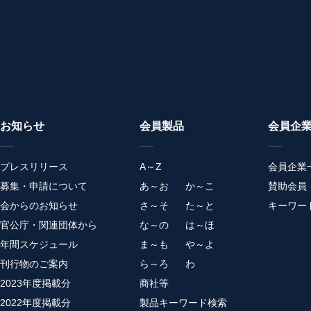
お知らせ
会員製品
会員企
プレスリリース
A～Z
会員企業
募集・申請について
あ～お
か～こ
賛助会員
会からのお知らせ
さ～そ
た～と
キーワー
官公庁・関連団体から
な～の
は～ほ
年間スケジュール
ま～も
や～よ
刊行物のご案内
ら～ろ
わ
2023年度掲載分
商社等
2022年度掲載分
製品キーワード検索