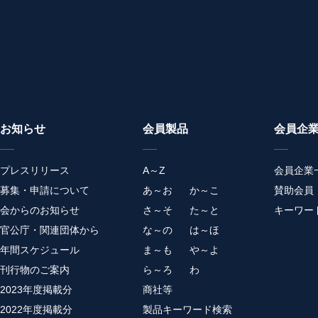
お知らせ
会員製品
会員企
プレスリリース
A～Z
会員企業
募集・申請について
あ～お
か～こ
賛助会員
会からのお知らせ
さ～そ
た～と
キーワー
官公庁・関連団体から
な～の
は～ほ
年間スケジュール
ま～も
や～よ
刊行物のご案内
ら～ろ
わ
2023年度掲載分
商社等
2022年度掲載分
製品キーワード検索