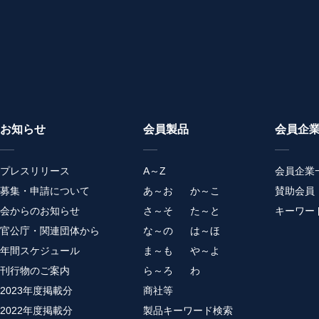
お知らせ
会員製品
会員企
プレスリリース
A～Z
会員企業
募集・申請について
あ～お
か～こ
賛助会員
会からのお知らせ
さ～そ
た～と
キーワー
官公庁・関連団体から
な～の
は～ほ
年間スケジュール
ま～も
や～よ
刊行物のご案内
ら～ろ
わ
2023年度掲載分
商社等
2022年度掲載分
製品キーワード検索