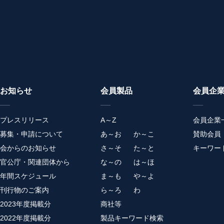
お知らせ
会員製品
会員企
プレスリリース
A～Z
会員企業
募集・申請について
あ～お
か～こ
賛助会員
会からのお知らせ
さ～そ
た～と
キーワー
官公庁・関連団体から
な～の
は～ほ
年間スケジュール
ま～も
や～よ
刊行物のご案内
ら～ろ
わ
2023年度掲載分
商社等
2022年度掲載分
製品キーワード検索