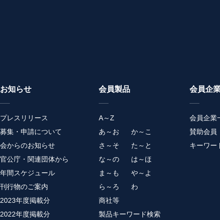
お知らせ
会員製品
会員企
プレスリリース
A～Z
会員企業
募集・申請について
あ～お
か～こ
賛助会員
会からのお知らせ
さ～そ
た～と
キーワー
官公庁・関連団体から
な～の
は～ほ
年間スケジュール
ま～も
や～よ
刊行物のご案内
ら～ろ
わ
2023年度掲載分
商社等
2022年度掲載分
製品キーワード検索