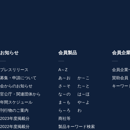
お知らせ
会員製品
会員企
プレスリリース
A～Z
会員企業
募集・申請について
あ～お
か～こ
賛助会員
会からのお知らせ
さ～そ
た～と
キーワー
官公庁・関連団体から
な～の
は～ほ
年間スケジュール
ま～も
や～よ
刊行物のご案内
ら～ろ
わ
2023年度掲載分
商社等
2022年度掲載分
製品キーワード検索