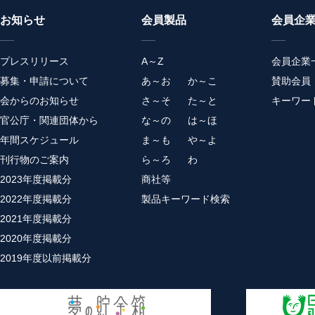
お知らせ
会員製品
会員企
プレスリリース
A～Z
会員企業
募集・申請について
あ～お
か～こ
賛助会員
会からのお知らせ
さ～そ
た～と
キーワー
官公庁・関連団体から
な～の
は～ほ
年間スケジュール
ま～も
や～よ
刊行物のご案内
ら～ろ
わ
2023年度掲載分
商社等
2022年度掲載分
製品キーワード検索
2021年度掲載分
2020年度掲載分
2019年度以前掲載分