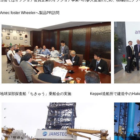
当会ではオフショア会員企業のオフショア事業への参入促進のため、積極的にクラ
Amec foster Wheelerへ製品PR訪問
地球深部探査船「ちきゅう」乗船会の実施 Keppel造船所で建造中のHakur