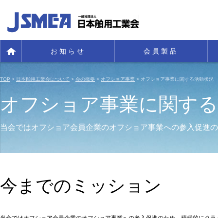
お知らせ
会員製品
TOP
>
日本舶用工業会について
>
会の概要
>
オフショア事業
> オフショア事業に関する活動状況
オフショア事業に関する
当会ではオフショア会員企業のオフショア事業への参入促進の
今までのミッション