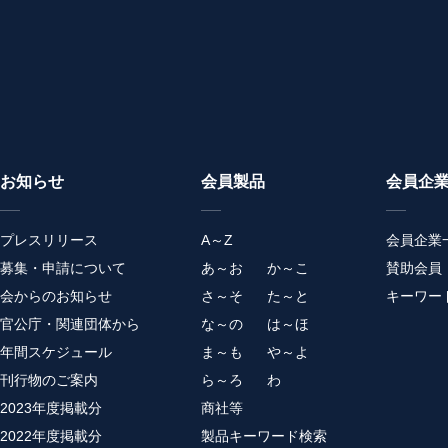
お知らせ
会員製品
会員企
プレスリリース
A～Z
会員企業
募集・申請について
あ～お
か～こ
賛助会員
会からのお知らせ
さ～そ
た～と
キーワー
官公庁・関連団体から
な～の
は～ほ
年間スケジュール
ま～も
や～よ
刊行物のご案内
ら～ろ
わ
2023年度掲載分
商社等
2022年度掲載分
製品キーワード検索