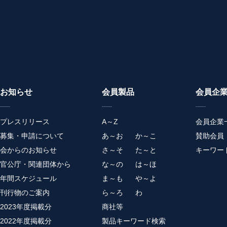
お知らせ
会員製品
会員企
プレスリリース
A～Z
会員企業
募集・申請について
あ～お
か～こ
賛助会員
会からのお知らせ
さ～そ
た～と
キーワー
官公庁・関連団体から
な～の
は～ほ
年間スケジュール
ま～も
や～よ
刊行物のご案内
ら～ろ
わ
2023年度掲載分
商社等
2022年度掲載分
製品キーワード検索