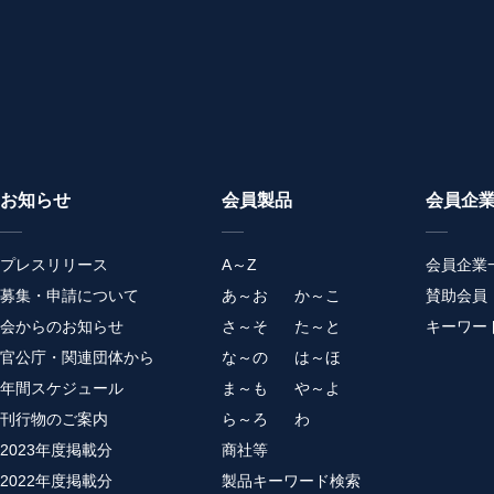
お知らせ
会員製品
会員企
プレスリリース
A～Z
会員企業
募集・申請について
あ～お
か～こ
賛助会員
会からのお知らせ
さ～そ
た～と
キーワー
官公庁・関連団体から
な～の
は～ほ
年間スケジュール
ま～も
や～よ
刊行物のご案内
ら～ろ
わ
2023年度掲載分
商社等
2022年度掲載分
製品キーワード検索