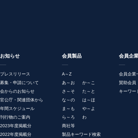
お知らせ
会員製品
会員企
プレスリリース
A～Z
会員企業
募集・申請について
あ～お
か～こ
賛助会員
会からのお知らせ
さ～そ
た～と
キーワー
官公庁・関連団体から
な～の
は～ほ
年間スケジュール
ま～も
や～よ
刊行物のご案内
ら～ろ
わ
2023年度掲載分
商社等
2022年度掲載分
製品キーワード検索