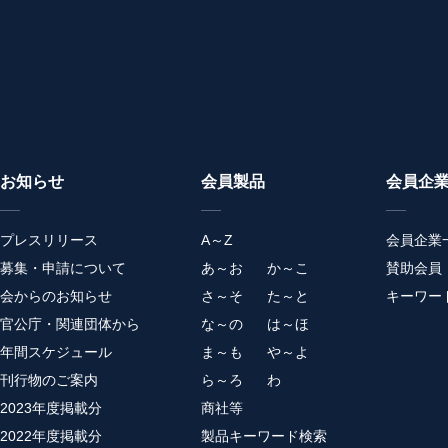
お知らせ
会員製品
会員企
プレスリリース
A～Z
会員企業
募集・申請について
あ～お
か～こ
賛助会員
会からのお知らせ
さ～そ
た～と
キーワー
官公庁・関連団体から
な～の
は～ほ
年間スケジュール
ま～も
や～よ
刊行物のご案内
ら～ろ
わ
2023年度掲載分
商社等
2022年度掲載分
製品キーワード検索