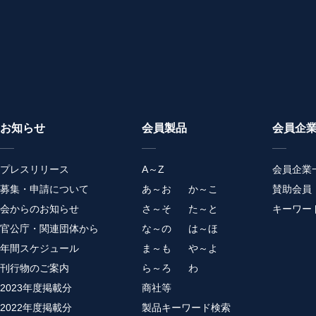
お知らせ
会員製品
会員企
プレスリリース
A～Z
会員企業
募集・申請について
あ～お
か～こ
賛助会員
会からのお知らせ
さ～そ
た～と
キーワー
官公庁・関連団体から
な～の
は～ほ
年間スケジュール
ま～も
や～よ
刊行物のご案内
ら～ろ
わ
2023年度掲載分
商社等
2022年度掲載分
製品キーワード検索